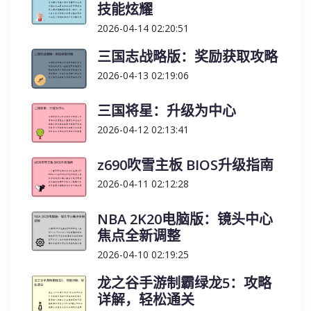
技能炫耀
2026-04-14 02:20:51
三国志战略版：奖励获取攻略
2026-04-13 02:19:06
三国将星：升级为中心
2026-04-12 02:13:41
z690吹雪主板 BIOS升级指南
2026-04-11 02:12:28
NBA 2K20电脑版：镜头中心
焦点全新调整
2026-04-10 02:19:25
龙之谷手游制霸绿龙5：攻略
详解，轻松通关