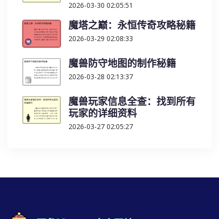
2026-03-30 02:05:51
魔塔之巅：永恒传奇攻略秘籍
2026-03-29 02:08:33
魔兽防守地图的制作秘籍
2026-03-28 02:13:37
魔兽玩家信息全查：找到所有
玩家的详细资料
2026-03-27 02:05:27