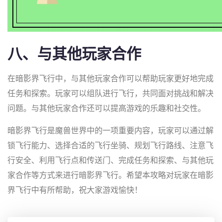
八、与其他玩家合作
在暗影界飞行中，与其他玩家合作可以帮助玩家更好地完成
任务和探索。玩家可以组队进行飞行，共同面对挑战和解决
问题。与其他玩家合作还可以提高游戏的乐趣和社交性。
暗影界飞行是魔兽世界中的一项重要内容，玩家可以通过解
锁飞行能力、选择合适的飞行坐骑、规划飞行路线、注意飞
行安全、利用飞行点和传送门、完成任务和探索、与其他玩
家合作等方式来进行暗影界飞行。希望本攻略对玩家在暗影
界飞行中有所帮助，祝大家游戏愉快！