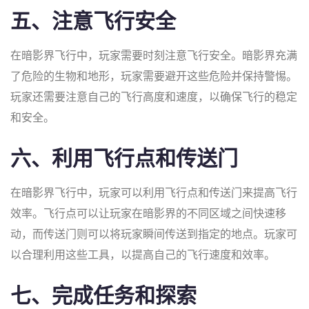
五、注意飞行安全
在暗影界飞行中，玩家需要时刻注意飞行安全。暗影界充满
了危险的生物和地形，玩家需要避开这些危险并保持警惕。
玩家还需要注意自己的飞行高度和速度，以确保飞行的稳定
和安全。
六、利用飞行点和传送门
在暗影界飞行中，玩家可以利用飞行点和传送门来提高飞行
效率。飞行点可以让玩家在暗影界的不同区域之间快速移
动，而传送门则可以将玩家瞬间传送到指定的地点。玩家可
以合理利用这些工具，以提高自己的飞行速度和效率。
七、完成任务和探索