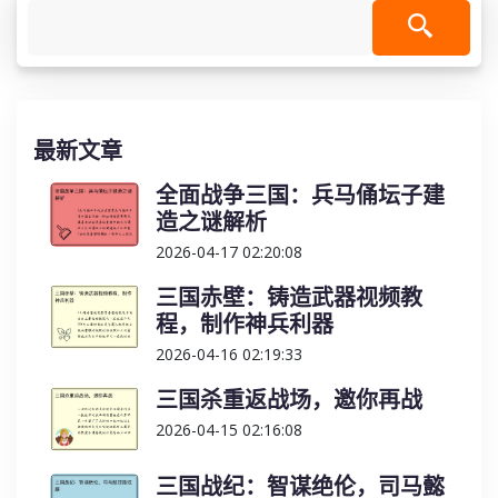
最新文章
全面战争三国：兵马俑坛子建
造之谜解析
2026-04-17 02:20:08
三国赤壁：铸造武器视频教
程，制作神兵利器
2026-04-16 02:19:33
三国杀重返战场，邀你再战
2026-04-15 02:16:08
三国战纪：智谋绝伦，司马懿