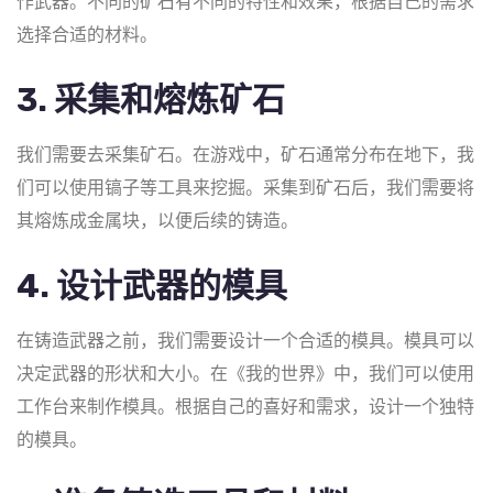
作武器。不同的矿石有不同的特性和效果，根据自己的需求
选择合适的材料。
3. 采集和熔炼矿石
我们需要去采集矿石。在游戏中，矿石通常分布在地下，我
们可以使用镐子等工具来挖掘。采集到矿石后，我们需要将
其熔炼成金属块，以便后续的铸造。
4. 设计武器的模具
在铸造武器之前，我们需要设计一个合适的模具。模具可以
决定武器的形状和大小。在《我的世界》中，我们可以使用
工作台来制作模具。根据自己的喜好和需求，设计一个独特
的模具。