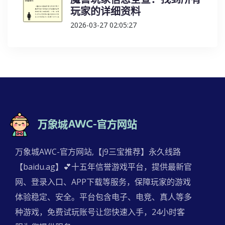
玩家的详细资料
2026-03-27 02:05:27
万象城AWC-官方网站,【j9三宝推荐】永久线路
【baidu.ag】💕十五年信誉游戏平台，提供最新官
网、登录入口、APP下载等服务，保障玩家的游戏
体验稳定、安全。平台包含电子、电竞、真人等多
种游戏，免费试玩账号让您快速入手，24小时客