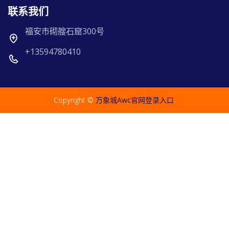
联系我们
福安市砌艘石窟300号
+13594780410
Copyright ©
万象城awc官网登录入口
.